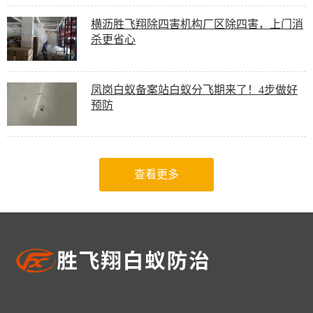
横沥胜飞翔除四害机构厂区除四害，上门消
杀更省心
凤岗白蚁备案站白蚁分飞期来了！4步做好
预防
查看更多