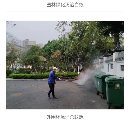
园林绿化灭治白蚁
外围环境消杀蚊蝇