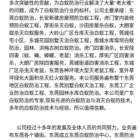
多次突破性的贡献，为白蚁防治行业解决了大量"老大难”
的问题，成为了白蚁防治行业的标杆。
公司主要承接：东
莞白蚁防治，长安新建房屋预防白蚁工程，虎门室内装修
预防白蚁工程，厚街杀灭白蚁，沙田房屋杀白蚁，大朗家
庭杀灭白蚁服务，大岭山厂区仓库灭治白蚁工程，莞城住
宅小区、东城花园别墅灭治白蚁工程，南城水库堤坝白蚁
防治，园林、洪梅古树白蚁防治。虎门四害消杀，长安除
四害（蚊、蝇、蟑螂、老鼠）消杀工程，厚街厂区四害消
杀，大朗厂房除四害服务，莞城街道四害消杀工程，东城
厂区杀虫灭老鼠，东莞各种环境大型灭老鼠工程，室外草
坪绿化大面积杀灭红火蚁服务。本公司服务遍布整个东莞
地区白蚁防治工程、东莞别墅白蚁灭治工程、东莞工厂企
业防治白蚁工程、东莞园林水库白蚁防治。本公司是广东
白蚁防治的专家,现有先进的白蚁防治与消灭白蚁的技术，
多年的白蚁防治技术与经验，所以值得信赖。
公司经过十多年的发展及全体人员的共同努力，业务遍
布东莞各个镇街。东莞成立东莞白蚁防治中心，东莞防治