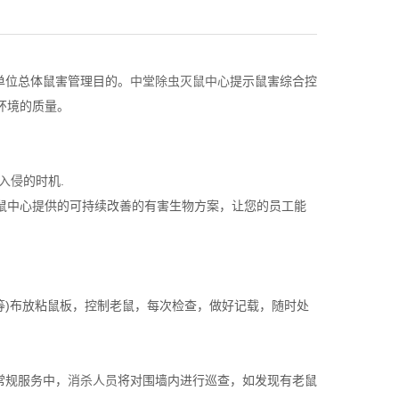
单位总体鼠害管理目的。
中堂除虫灭鼠中心
提示鼠害综合控
环境的质量。
入侵
的时机.
鼠中心提供的可持续改善的有害生物方案，让您的员工能
等)布放粘鼠板，控制老鼠，每次检查，做好记载，随时处
常规服务中，
消杀人员
将对围墙内进行巡查，如发现有老鼠