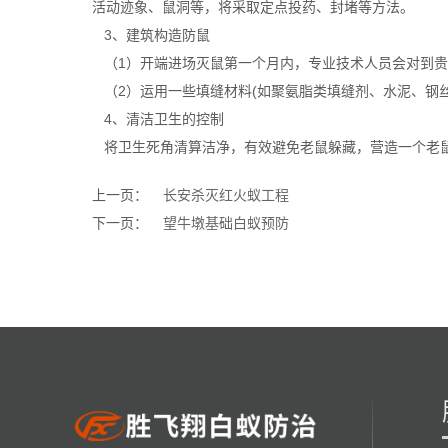
活动迹象、鼠洞等，将采取定点投药、封堵等方法。
3、建筑构造防鼠
（1）开端进场灭鼠第一个月内，专业技术人员会对到贵
（2）运用一些填缝材料(如聚氨脂类填缝剂、水泥、钢
4、清洁卫生的控制
将卫生死角清算洁净，有效避免老鼠躲藏，营造一个老
上一页：
长安杀灭红火蚁工程
下一页：
望牛墩基础白蚁预防