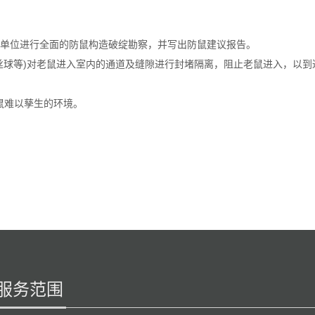
单位进行全面的防鼠构造破绽勘察，并写出防鼠建议报告。
丝球等)对老鼠进入室内的通道及缝隙进行封堵隔离，阻止老鼠进入，以到
鼠难以孳生的环境。
服务范围