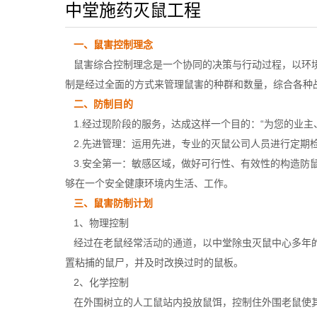
中堂施药灭鼠工程
一、鼠害控制理念
鼠害综合控制理念是一个协同的决策与行动过程，以环境
制是经过全面的方式来管理鼠害的种群和数量，综合各种
二、防制目的
1.经过现阶段的服务，达成这样一个目的：“为您的业主
2.先进管理：运用先进，专业的灭鼠公司人员进行定期检
3.安全第一：敏感区域，做好可行性、有效性的构造防
够在一个安全健康环境内生活、工作。
三、鼠害防制计划
1、物理控制
经过在老鼠经常
活动的通道
，以中堂除虫灭鼠中心多年
置粘捕的鼠尸，并及时改换过时的鼠板。
2、化学控制
在外围树立的人工鼠站内投放鼠饵，控制住外围老鼠使其