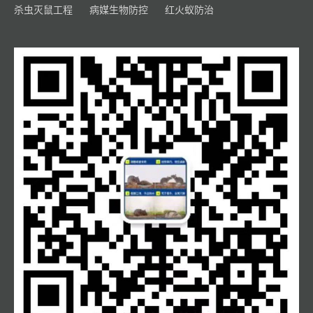
杀虫灭鼠工程
病媒生物防控
红火蚁防治