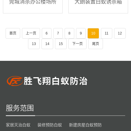
莞城消杀办公楼场所
大朗装置白蚁诱杀箱
首页
上一页
6
7
8
9
10
11
12
13
14
15
下一页
尾页
服务范围
家居灭治白蚁
装修预防白蚁
新建房屋白蚁预防