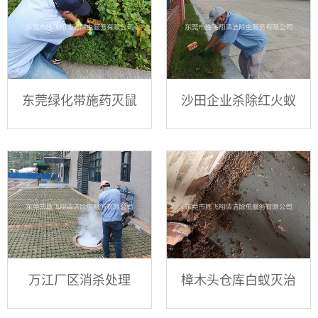
东莞绿化带施药灭鼠
沙田企业杀除红火蚁
万江厂区消杀处理
樟木头仓库白蚁灭治