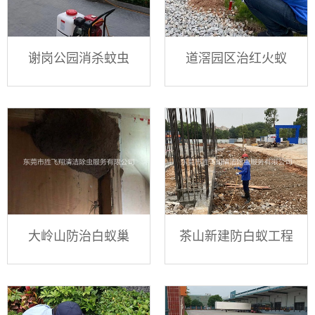
谢岗公园消杀蚊虫
道滘园区治红火蚁
大岭山防治白蚁巢
茶山新建防白蚁工程